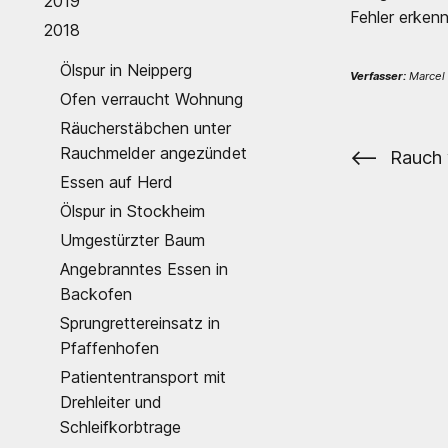
2019
Fehler erken
2018
Ölspur in Neipperg
Verfasser:
Marcel 
Ofen verraucht Wohnung
Räucherstäbchen unter
Rauchmelder angezündet
⟵
Rauch
Essen auf Herd
Ölspur in Stockheim
Umgestürzter Baum
Angebranntes Essen in
Backofen
Sprungrettereinsatz in
Pfaffenhofen
Patiententransport mit
Drehleiter und
Schleifkorbtrage