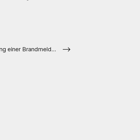
⟶
Mutwillige Auslösung einer Brandmeldeanlage