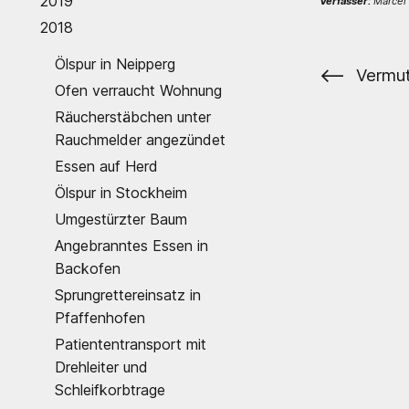
2019
Verfasser:
Marcel 
2018
Ölspur in Neipperg
⟵
Vermut
Ofen verraucht Wohnung
Räucherstäbchen unter
Rauchmelder angezündet
Essen auf Herd
Ölspur in Stockheim
Umgestürzter Baum
Angebranntes Essen in
Backofen
Sprungrettereinsatz in
Pfaffenhofen
Patiententransport mit
Drehleiter und
Schleifkorbtrage