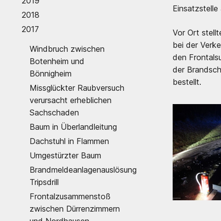
2019
Einsatzstelle
2018
2017
Vor Ort stell
bei der Verk
Windbruch zwischen
den Frontals
Botenheim und
der Brandschu
Bönnigheim
bestellt.
Missglückter Raubversuch
verursacht erheblichen
Sachschaden
Baum in Überlandleitung
Dachstuhl in Flammen
Umgestürzter Baum
Brandmeldeanlagenauslösung
Tripsdrill
Frontalzusammenstoß
zwischen Dürrenzimmern
und Nordhausen