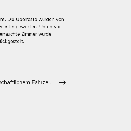
cht. Die Überreste wurden von
Fenster geworfen. Unten vor
verrauchte Zimmer wurde
ückgestellt.
⟶
Unfall mit landwirtschaftlichem Fahrzeug