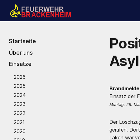
Posi
Startseite
Über uns
Asy
Einsätze
2026
2025
Brandmelde
2024
Einsatz der 
2023
Montag, 29. Ma
2022
Der Löschzug
2021
gerufen. Dor
2020
Laken war v