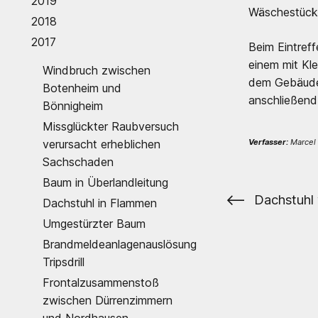
2019
Wäschestück 
2018
2017
Beim Eintref
einem mit Kl
Windbruch zwischen
dem Gebäude 
Botenheim und
anschließend 
Bönnigheim
Missglückter Raubversuch
verursacht erheblichen
Verfasser:
Marcel 
Sachschaden
Baum in Überlandleitung
⟵
Dachstuhl in Flammen
Umgestürzter Baum
Brandmeldeanlagenauslösung
Tripsdrill
Frontalzusammenstoß
zwischen Dürrenzimmern
und Nordhausen