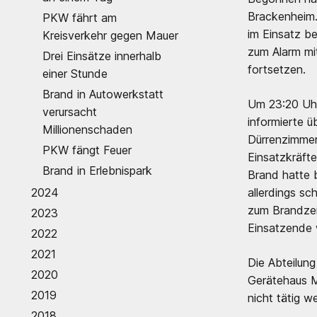
Brackenheim.
PKW fährt am
im Einsatz b
Kreisverkehr gegen Mauer
zum Alarm mit
Drei Einsätze innerhalb
fortsetzen.
einer Stunde
Brand in Autowerkstatt
Um 23:20 Uhr
verursacht
informierte ü
Millionenschaden
Dürrenzimmer
PKW fängt Feuer
Einsatzkräfte
Brand in Erlebnispark
Brand hatte 
2024
allerdings s
zum Brandzei
2023
Einsatzende 
2022
2021
Die Abteilun
2020
Gerätehaus M
2019
nicht tätig w
2018