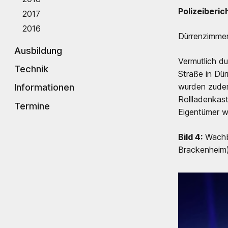
Polizeiberich
2017
2016
Dürrenzimme
Ausbildung
Vermutlich d
Technik
Straße in Dü
Informationen
wurden zudem
Rollladenkas
Termine
Eigentümer w
Bild 4:
Wachbe
Brackenheim