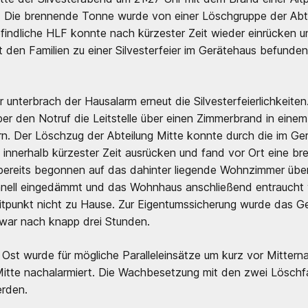
 Die brennende Tonne wurde von einer Löschgruppe der Abte
efindliche HLF konnte nach kürzester Zeit wieder einrücken u
 den Familien zu einer Silvesterfeier im Gerätehaus befunden
 unterbrach der Hausalarm erneut die Silvesterfeierlichkeit
ber den Notruf die Leitstelle über einen Zimmerbrand in eine
n. Der Löschzug der Abteilung Mitte konnte durch die im Ger
 innerhalb kürzester Zeit ausrücken und fand vor Ort eine b
bereits begonnen auf das dahinter liegende Wohnzimmer über
chnell eingedämmt und das Wohnhaus anschließend entrauch
tpunkt nicht zu Hause. Zur Eigentumssicherung wurde das G
war nach knapp drei Stunden.
g Ost wurde für mögliche Paralleleinsätze um kurz vor Mitter
itte nachalarmiert. Die Wachbesetzung mit den zwei Löschf
erden.